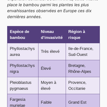
place le bambou parmi les plantes les plus
envahissantes observées en Europe ces dix
dernières années
.
Espèce de
Niveau
Région à
bambou
d’invasivité
risque
Phyllostachys
Ile-de-France,
Très élevé
aurea
Sud-Ouest
Phyllostachys
Bretagne,
Élevé
nigra
Rhône-Alpes
Pleioblastus
Moyen à
Provence,
pygmaeus
élevé
Occitanie
Fargesia
Faible
Grand Est
murielae