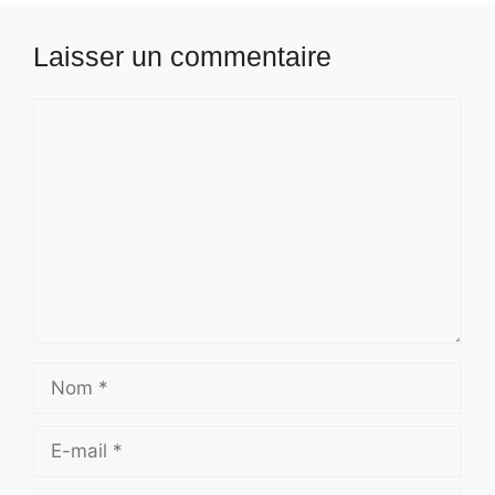
Laisser un commentaire
Commentaire
Nom
E-
mail