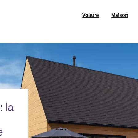
Voiture
Maison
 la
e