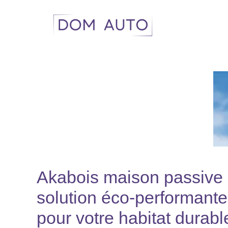
Aller
au
contenu
Akabois maison passive :
solution éco-performante
pour votre habitat durabl