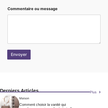
o
m
Commentaire ou message
m
e
n
t
a
i
r
e
N
o
Envoyer
m
Derniers Articles
Plus
Maison
Comment choisir la vanité qui