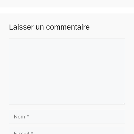
Laisser un commentaire
Commentaire
Nom
E-